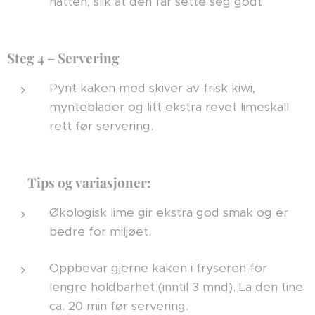
natten, slik at den får sette seg godt.
Steg 4 – Servering
Pynt kaken med skiver av frisk kiwi,
mynteblader og litt ekstra revet limeskall
rett før servering.
💡
Tips og variasjoner:
Økologisk lime gir ekstra god smak og er
bedre for miljøet.
Oppbevar gjerne kaken i fryseren for
lengre holdbarhet (inntil 3 mnd). La den tine
ca. 20 min før servering.