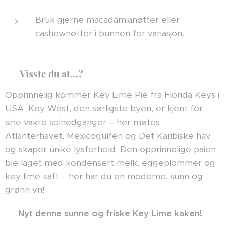
Bruk gjerne macadamianøtter eller
cashewnøtter i bunnen for variasjon.
📖
Visste du at…?
Opprinnelig kommer Key Lime Pie fra Florida Keys i
USA. Key West, den sørligste byen, er kjent for
sine vakre solnedganger – her møtes
Atlanterhavet, Mexicogulfen og Det Karibiske hav
og skaper unike lysforhold. Den opprinnelige paien
ble laget med kondensert melk, eggeplommer og
key lime-saft – her har du en moderne, sunn og
grønn vri!
✨
Nyt denne sunne og friske Key Lime kaken!
✨