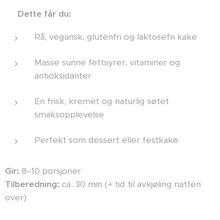
🍀
Dette får du:
Rå, vegansk, glutenfri og laktosefri kake
Masse sunne fettsyrer, vitaminer og
antioksidanter
En frisk, kremet og naturlig søtet
smaksopplevelse
Perfekt som dessert eller festkake
Gir:
8–10 porsjoner
Tilberedning:
ca. 30 min (+ tid til avkjøling natten
over)