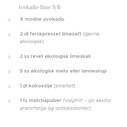
🥑🍋 Avokado-lime fyll:
4 modne avokado
2 dl ferskpresset limesaft
(gjerne
økologisk)
2 ss revet økologisk limeskall
5 ss økologisk melis eller lønnesirup
1 dl kokosolje
(smeltet)
1 ts matchapulver
(valgfritt – gir ekstra
grønnfarge og antioksidanter)