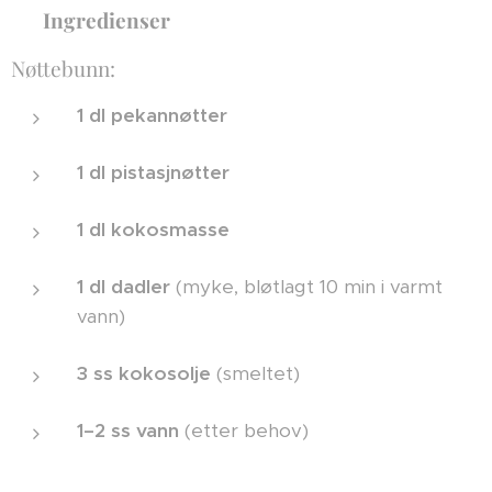
🥥
Ingredienser
Nøttebunn:
1 dl pekannøtter
1 dl pistasjnøtter
1 dl kokosmasse
1 dl dadler
(myke, bløtlagt 10 min i varmt
vann)
3 ss kokosolje
(smeltet)
1–2 ss vann
(etter behov)