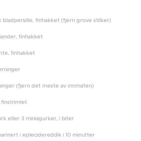
 bladpersille, finhakket (fjern grove stilker)
iander, finhakket
nte, finhakket
terninger
rninger (fjern det meste av innmaten)
 finstrimlet
rk eller 3 miniagurker, i biter
 marinert i eplecidereddik i 10 minutter