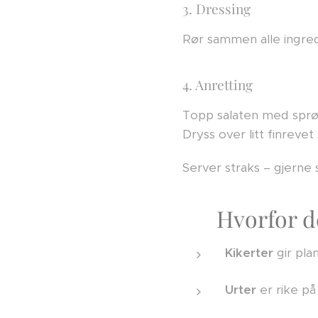
3. Dressing
Rør sammen alle ingred
4. Anretting
Topp salaten med sprø 
Dryss over litt finrevet
Server straks – gjerne 
🌿 Hvorfor de
Kikerter
gir pla
Urter
er rike på