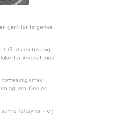
 kjent for fargerike,
et får du en frisk og
e kikerter krydret med
d nøtteaktig smak.
ium og jern. Den er
g sunne fettsyrer – og