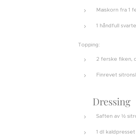
Maiskorn fra 1 
1 håndfull svart
Topping:
2 ferske fiken, d
Finrevet sitronsk
🌿 Dressing
Saften av ½ sit
1 dl kaldpresset