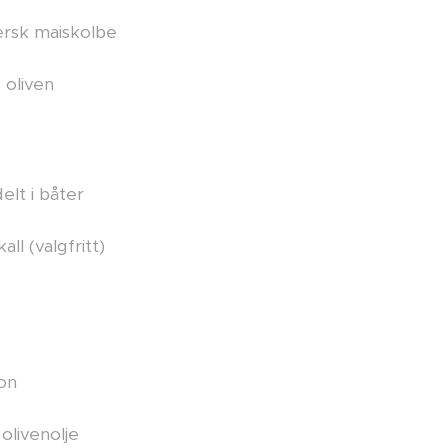
fersk maiskolbe
e oliven
elt i båter
all (valgfritt)
ron
 olivenolje