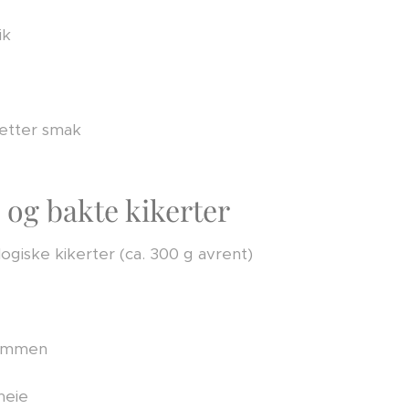
ik
 etter smak
 og bakte kikerter
logiske kikerter (ca. 300 g avrent)
kummen
meie