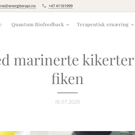
nne@energiterapi.no
+47 41161999
e
Quantum Biofeedback
Terapeutisk ernæring
d marinerte kikerter
fiken
18.07.2025