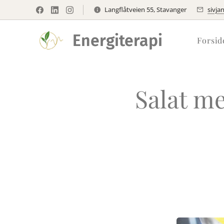
Langflåtveien 55, Stavanger
sivja
Energiterapi
Forsid
Salat me