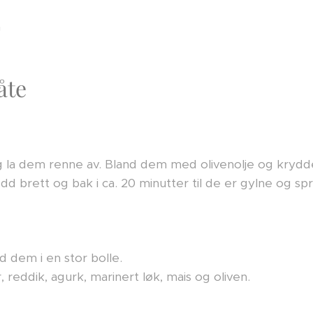
a
åte
g la dem renne av. Bland dem med olivenolje og krydd
d brett og bak i ca. 20 minutter til de er gylne og spr
d dem i en stor bolle.
, reddik, agurk, marinert løk, mais og oliven.