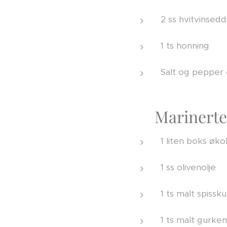
2 ss hvitvinsedd
1 ts honning
Salt og pepper
🌿 Marinerte
1 liten boks øko
1 ss olivenolje
1 ts malt spiss
1 ts malt gurke