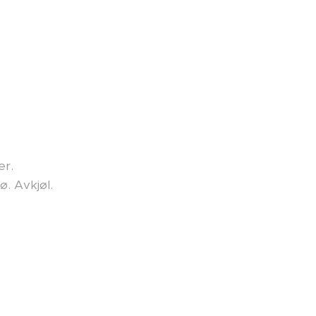
er.
ø. Avkjøl.