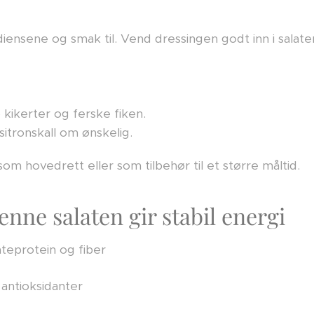
iensene og smak til. Vend dressingen godt inn i salate
kikerter og ferske fiken.
 sitronskall om ønskelig.
som hovedrett eller som tilbehør til et større måltid.
nne salaten gir stabil energi
nteprotein og fiber
 antioksidanter