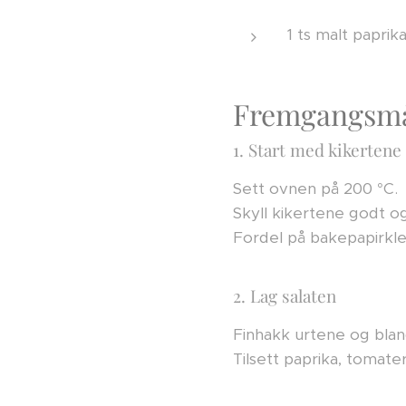
1 ts malt paprik
Fremgangsm
1. Start med kikertene
Sett ovnen på 200 °C.
Skyll kikertene godt o
Fordel på bakepapirkled
2. Lag salaten
Finhakk urtene og blan
Tilsett paprika, tomater