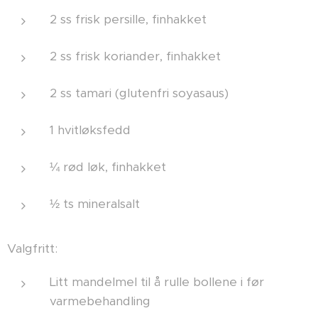
2 ss frisk persille, finhakket
2 ss frisk koriander, finhakket
2 ss tamari (glutenfri soyasaus)
1 hvitløksfedd
¼ rød løk, finhakket
½ ts mineralsalt
Valgfritt:
Litt mandelmel til å rulle bollene i før
varmebehandling