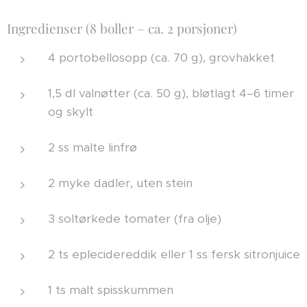
Ingredienser (8 boller – ca. 2 porsjoner)
4 portobellosopp (ca. 70 g), grovhakket
1,5 dl valnøtter (ca. 50 g), bløtlagt 4–6 timer
og skylt
2 ss malte linfrø
2 myke dadler, uten stein
3 soltørkede tomater (fra olje)
2 ts eplecidereddik eller 1 ss fersk sitronjuice
1 ts malt spisskummen